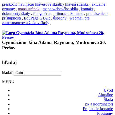
preskočiť navigáciu
klávesové skratky
hlavná stránka
,
aktuálne
oznamy
,
mapa stránok
,
mapa webového sídla
,
kontakt
,
dokumenty školy
,
fotogaléria
,
prijímacie konanie
,
prehlásenie o
prístupnosti
,
EduPage GJAR
,
úspechy
,
webmail pre
zamestnancov a žiakov školy
,
Gymnázium Jána Adama Raymana, Mudroňova 20,
Prešov
hľadaj
hladať
MENU
Úvod
Aktuálne
Škola
pk a koordinátori
Prijímacie konanie
Programy