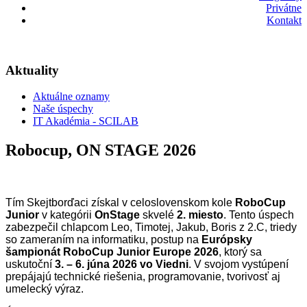
Privátne
Kontakt
Aktuality
Aktuálne oznamy
Naše úspechy
IT Akadémia - SCILAB
Robocup, ON STAGE 2026
Tím Skejtborďaci získal v celoslovenskom kole
RoboCup
Junior
v kategórii
OnStage
skvelé
2. miesto
. Tento úspech
zabezpečil chlapcom Leo, Timotej, Jakub, Boris z 2.C, triedy
so zameraním na informatiku, postup na
Európsky
šampionát RoboCup Junior Europe 2026
, ktorý sa
uskutoční
3. – 6. júna 2026 vo Viedni
.
V svojom vystúpení
prepájajú technické riešenia, programovanie, tvorivosť aj
umelecký výraz.