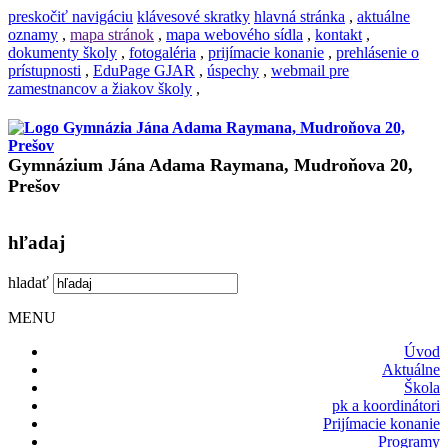
preskočiť navigáciu
klávesové skratky
hlavná stránka
,
aktuálne
oznamy
,
mapa stránok
,
mapa webového sídla
,
kontakt
,
dokumenty školy
,
fotogaléria
,
prijímacie konanie
,
prehlásenie o
prístupnosti
,
EduPage GJAR
,
úspechy
,
webmail pre
zamestnancov a žiakov školy
,
Gymnázium Jána Adama Raymana, Mudroňova 20,
Prešov
hľadaj
hladať
MENU
Úvod
Aktuálne
Škola
pk a koordinátori
Prijímacie konanie
Programy