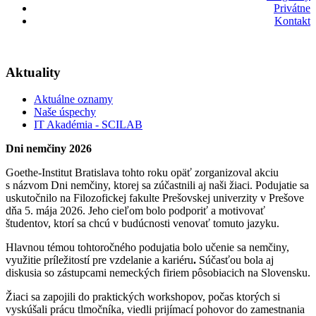
Privátne
Kontakt
Aktuality
Aktuálne oznamy
Naše úspechy
IT Akadémia - SCILAB
Dni nemčiny 2026
Goethe-
Institut Bratislava tohto roku opäť zorganizoval
akciu
s názvom
Dni nemčiny, ktorej sa zúčastnili aj naši žiaci. Podujatie sa
uskutočnilo
na Filozofickej fakulte Prešovskej univerzity v Prešove
dňa 5. mája 2026. Jeho cieľom bolo podporiť a motivovať
študentov, ktorí sa chcú v budúcnosti venovať tomuto jazyku.
Hlavnou témou tohtoročného podujatia bolo
učenie sa nemčiny,
využitie príležitostí pre vzdelanie a kariéru
.
Súčasťou bola aj
diskusia so zástupcami nemeckých firiem pôsobiacich na Slovensku.
Žiaci sa zapojili do praktických workshopov, počas ktorých si
vyskúšali prácu tlmočníka, viedli prijímací pohovor do zamestnania