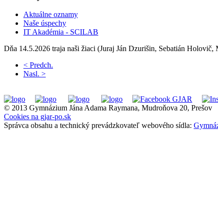
Aktuálne oznamy
Naše úspechy
IT Akadémia - SCILAB
Dňa 14.5.2026 traja naši žiaci (Juraj Ján Dzurišin, Sebatián Holovi
< Predch.
Nasl. >
© 2013 Gymnázium Jána Adama Raymana, Mudroňova 20, Prešov
Cookies na gjar-po.sk
Správca obsahu a technický prevádzkovateľ webového sídla:
Gymnáz