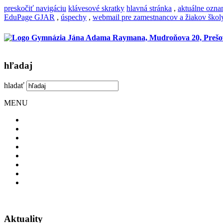
preskočiť navigáciu
klávesové skratky
hlavná stránka
,
aktuálne ozn
EduPage GJAR
,
úspechy
,
webmail pre zamestnancov a žiakov škol
hľadaj
hladať
MENU
Aktuality