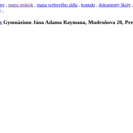
amy
,
mapa stránok
,
mapa webového sídla
,
kontakt
,
dokumenty školy
y
,
Gymnázium Jána Adama Raymana, Mudroňova 20, Pre