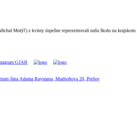
č, Michal Motýľ) z kvinty úspešne reprezentovali našu školu na krajsk
ium Jána Adama Raymana, Mudroňova 20, Prešov