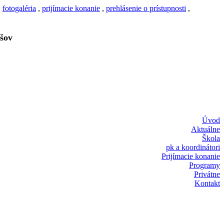
,
fotogaléria
,
prijímacie konanie
,
prehlásenie o prístupnosti
,
šov
Úvod
Aktuálne
Škola
pk a koordinátori
Prijímacie konanie
Programy
Privátne
Kontakt