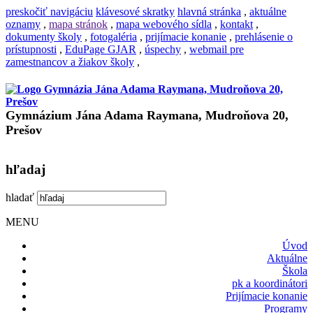
preskočiť navigáciu
klávesové skratky
hlavná stránka
,
aktuálne
oznamy
,
mapa stránok
,
mapa webového sídla
,
kontakt
,
dokumenty školy
,
fotogaléria
,
prijímacie konanie
,
prehlásenie o
prístupnosti
,
EduPage GJAR
,
úspechy
,
webmail pre
zamestnancov a žiakov školy
,
Gymnázium Jána Adama Raymana, Mudroňova 20,
Prešov
hľadaj
hladať
MENU
Úvod
Aktuálne
Škola
pk a koordinátori
Prijímacie konanie
Programy