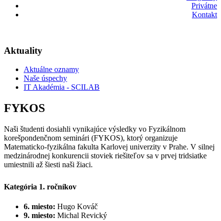
Privátne
Kontakt
Aktuality
Aktuálne oznamy
Naše úspechy
IT Akadémia - SCILAB
FYKOS
Naši študenti dosiahli vynikajúce výsledky vo Fyzikálnom
korešpondenčnom seminári (FYKOS), ktorý organizuje
Matematicko-fyzikálna fakulta Karlovej univerzity v Prahe. V silnej
medzinárodnej konkurencii stoviek riešiteľov sa v prvej tridsiatke
umiestnili až šiesti naši žiaci.
Kategória 1. ročníkov
6. miesto:
Hugo Kováč
9. miesto:
Michal Revický