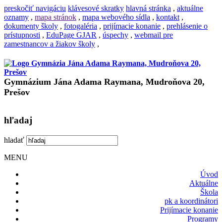
preskočiť navigáciu
klávesové skratky
hlavná stránka
,
aktuálne
oznamy
,
mapa stránok
,
mapa webového sídla
,
kontakt
,
dokumenty školy
,
fotogaléria
,
prijímacie konanie
,
prehlásenie o
prístupnosti
,
EduPage GJAR
,
úspechy
,
webmail pre
zamestnancov a žiakov školy
,
Gymnázium Jána Adama Raymana, Mudroňova 20,
Prešov
hľadaj
hladať
MENU
Úvod
Aktuálne
Škola
pk a koordinátori
Prijímacie konanie
Programy