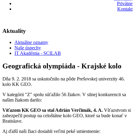
Privátne
Kontakt
Aktuality
Aktuálne oznamy
Naše úspechy
IT Akadémia - SCILAB
Geografická olympiáda - Krajské kolo
Dňa 9. 2. 2018 sa uskutočnilo na pôde Prešovskej univerzity 46.
kolo KK GEO.
V kategórii "Z" spolu súťažilo 56 žiakov. V silnej konkurencii sa
našim žiakom darilo:
Víťazom KK GEO sa stal Adrián Verčimák, 4. A.
Víťazstvom si
zabezpečil postup na celoštátne kolo GEO, ktoré sa bude konať v
Bratislave.
Aj ďalší naši žiaci dosiahli veľmi peké umiestnenie: