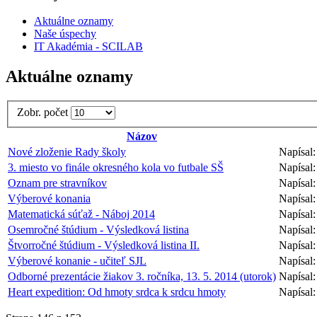
Aktuálne oznamy
Naše úspechy
IT Akadémia - SCILAB
Aktuálne oznamy
Zobr. počet
Názov
Nové zloženie Rady školy
Napísal
3. miesto vo finále okresného kola vo futbale SŠ
Napísal
Oznam pre stravníkov
Napísal
Výberové konania
Napísal
Matematická súťaž - Náboj 2014
Napísal:
Osemročné štúdium - Výsledková listina
Napísal
Štvorročné štúdium - Výsledková listina II.
Napísal
Výberové konanie - učiteľ SJL
Napísal
Odborné prezentácie žiakov 3. ročníka, 13. 5. 2014 (utorok)
Napísal
Heart expedition: Od hmoty srdca k srdcu hmoty
Napísal