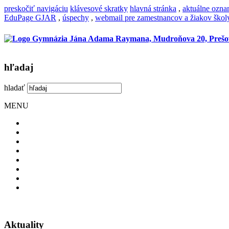
preskočiť navigáciu
klávesové skratky
hlavná stránka
,
aktuálne ozn
EduPage GJAR
,
úspechy
,
webmail pre zamestnancov a žiakov škol
hľadaj
hladať
MENU
Aktuality