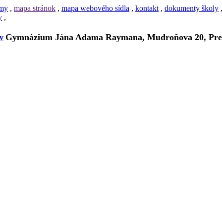
amy
,
mapa stránok
,
mapa webového sídla
,
kontakt
,
dokumenty školy
y
,
Gymnázium Jána Adama Raymana, Mudroňova 20, Pre