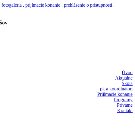
,
fotogaléria
,
prijímacie konanie
,
prehlásenie o prístupnosti
,
šov
Úvod
Aktuálne
Škola
pk a koordinátori
Prijímacie konanie
Programy
Privátne
Kontakt