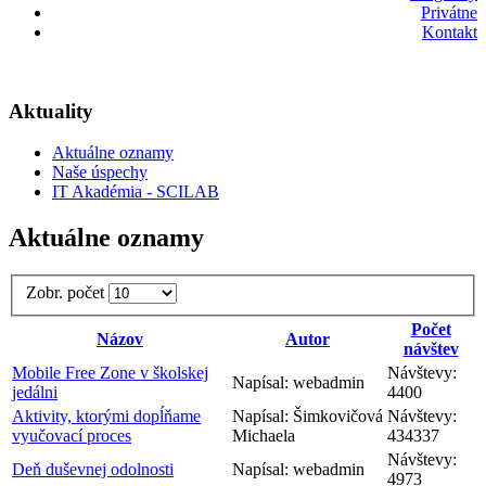
Privátne
Kontakt
Aktuality
Aktuálne oznamy
Naše úspechy
IT Akadémia - SCILAB
Aktuálne oznamy
Zobr. počet
Počet
Názov
Autor
návštev
Mobile Free Zone v školskej
Návštevy:
Napísal: webadmin
jedálni
4400
Aktivity, ktorými dopĺňame
Napísal: Šimkovičová
Návštevy:
vyučovací proces
Michaela
434337
Návštevy:
Deň duševnej odolnosti
Napísal: webadmin
4973