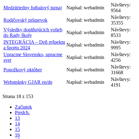
Návštevy:
Medzitriedny futbalový turnaj
Napísal: webadmin
9564
Návštevy:
Rodičovský príspevok
Napísal: webadmin
35355
Výsledky doplňujúcich volieb
Návštevy:
Napísal: webadmin
do Rady školy
8533
INTEGRÁCIA – Deň rešpektu
Návštevy:
Napísal: webadmin
a športu 2024
9995
Upracme Slovensko, upracme
Návštevy:
Napísal: webadmin
svet
4256
Návštevy:
Ponožkový október
Napísal: webadmin
31668
Návštevy:
Webstránky GJAR en/de
Napísal: webadmin
4191
Strana 18 z 153
Začiatok
Predch.
13
14
15
16