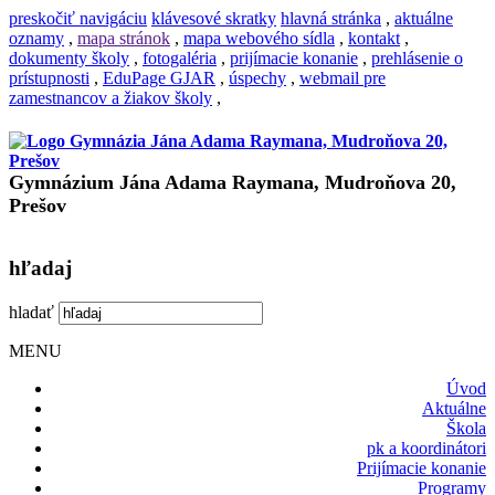
preskočiť navigáciu
klávesové skratky
hlavná stránka
,
aktuálne
oznamy
,
mapa stránok
,
mapa webového sídla
,
kontakt
,
dokumenty školy
,
fotogaléria
,
prijímacie konanie
,
prehlásenie o
prístupnosti
,
EduPage GJAR
,
úspechy
,
webmail pre
zamestnancov a žiakov školy
,
Gymnázium Jána Adama Raymana, Mudroňova 20,
Prešov
hľadaj
hladať
MENU
Úvod
Aktuálne
Škola
pk a koordinátori
Prijímacie konanie
Programy