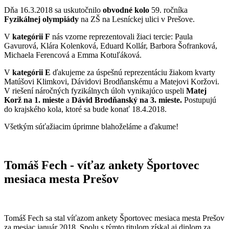
Dňa 16.3.2018 sa uskutočnilo
obvodné kolo
59. ročníka
Fyzikálnej olympiády
na ZŠ na Lesníckej ulici v Prešove.
V
kategórii F
nás vzorne reprezentovali žiaci tercie: Paula
Gavurová, Klára Kolenková, Eduard Kollár, Barbora Šofranková,
Michaela Ferencová a Emma Kotuľáková.
V
kategórii E
ďakujeme za úspešnú reprezentáciu žiakom kvarty
Matúšovi Klimkovi, Dávidovi Brodňanskému a Matejovi Koržovi.
V riešení náročných fyzikálnych úloh vynikajúco uspeli
Matej
Korž na 1. mieste
a
Dávid Brodňanský na 3. mieste.
Postupujú
do krajského kola, ktoré sa bude konať 18.4.2018.
Všetkým súťažiacim úprimne blahoželáme a ďakume!
Tomáš Fech - víťaz ankety Športovec
mesiaca mesta Prešov
Tomáš Fech sa stal víťazom ankety Športovec mesiaca mesta Prešov
za mesiac január 2018. Spolu s týmto titulom získal aj diplom za