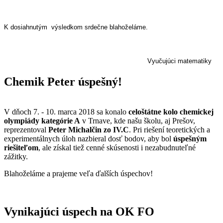
K dosiahnutým výsledkom srdečne blahoželáme.
Vyučujúci matematiky
Chemik Peter úspešný!
V dňoch 7. - 10. marca 2018 sa konalo
celoštátne kolo chemickej
olympiády kategórie A
v Trnave, kde našu školu, aj Prešov,
reprezentoval
Peter Michalčin zo IV.C
. Pri riešení teoretických a
experimentálnych úloh nazbieral dosť bodov, aby bol
úspešným
riešiteľom
, ale získal tiež cenné skúsenosti i nezabudnuteľné
zážitky.
Blahoželáme a prajeme veľa ďalších úspechov!
Vynikajúci úspech na OK FO