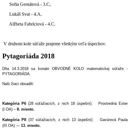
Sofia Gernátová - 3.C,
Lukáš Svat - 4.A,
Alžbeta Fabríciová - 4.C.
V druhom kole súťaže prajeme všetkým veľa úspechov.
Pytagoriáda 2018
Dňa 14.3.2018 sa konalo OBVODNÉ KOLO matematickej súťaže -
PYTAGORIÁDA.
Naši žiaci obsadili:
Kategória P6
(28 súťažiacich, z nich 18 úspešní):
Prostredná Ester
(I.OA) –
8. miesto.
Kategória P8
(37 súťažiacich, z nich 13 úspešní):
Gavúrová Paula
(III.OA) —
13. miesto.