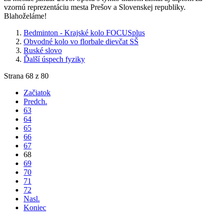
vzornú reprezentáciu mesta Prešov a Slovenskej republiky.
Blahoželáme!
Bedminton - Krajské kolo FOCUSplus
Obvodné kolo vo florbale dievčat SŠ
Ruské slovo
Ďalší úspech fyziky
Strana 68 z 80
Začiatok
Predch.
63
64
65
66
67
68
69
70
71
72
Nasl.
Koniec