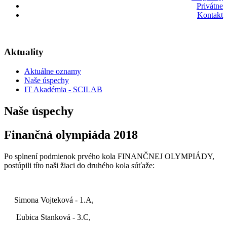
Privátne
Kontakt
Aktuality
Aktuálne oznamy
Naše úspechy
IT Akadémia - SCILAB
Naše úspechy
Finančná olympiáda 2018
Po splnení podmienok prvého kola FINANČNEJ OLYMPIÁDY,
postúpili títo naši žiaci do druhého kola súťaže:
Simona Vojteková - 1.A,
Ľubica Stanková - 3.C,