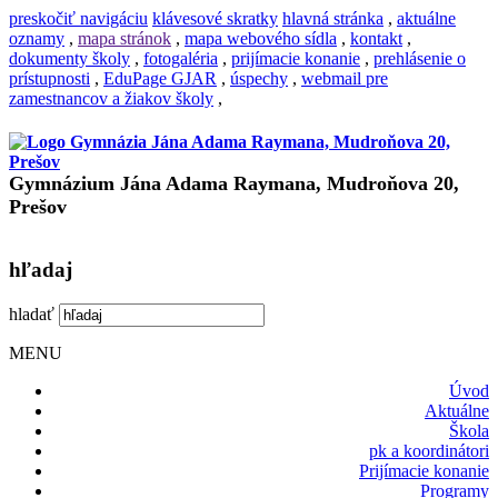
preskočiť navigáciu
klávesové skratky
hlavná stránka
,
aktuálne
oznamy
,
mapa stránok
,
mapa webového sídla
,
kontakt
,
dokumenty školy
,
fotogaléria
,
prijímacie konanie
,
prehlásenie o
prístupnosti
,
EduPage GJAR
,
úspechy
,
webmail pre
zamestnancov a žiakov školy
,
Gymnázium Jána Adama Raymana, Mudroňova 20,
Prešov
hľadaj
hladať
MENU
Úvod
Aktuálne
Škola
pk a koordinátori
Prijímacie konanie
Programy