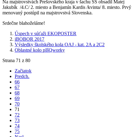
Na majstrovstvách Prešovského kraja v šachu SŠ obsadil Matej
Jakubík /4.C/ 2. miesto a Benjamín Kardis /kvinta/ 8. miesto. Prvý
menovaný postúpil na majstrovstvá Slovenska.
Srdečne blahoželáme!
Úspech v súťaži EKOPOSTER
iBOBOR 2017
Výsledky školského kola OAJ - kat. 2A a 2C2
Oblastné kolo pIšQworky
Strana 71 z 80
Začiatok
Predch.
66
67
68
69
70
71
72
73
74
75
Nasl.