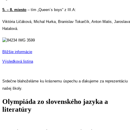
5. – 8. miesto
– tím „Queen´s boys“ z III.A:
Viktória Ličáková, Michal Hurka, Branislav Tokarčík, Anton Matis, Jaroslav
Hatalová.
Bližšie informácie
Výsledková listina
Srdečne blahoželáme ku krásnemu úspechu a ďakujeme za reprezentáciu
našej školy.
Olympiáda zo slovenského jazyka a
literatúry