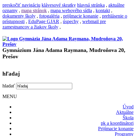
preskočiť navigáciu
klávesové skratky
hlavná stránka
,
aktuálne
oznamy
,
mapa stránok
,
mapa webového sídla
,
kontakt
,
dokumenty školy
,
fotogaléria
,
prijímacie konanie
,
prehlásenie o
prístupnosti
,
EduPage GJAR
,
úspechy
,
webmail pre
zamestnancov a žiakov školy
,
Gymnázium Jána Adama Raymana, Mudroňova 20,
Prešov
hľadaj
hladať
MENU
Úvod
Aktuálne
Škola
pk a koordinátori
Prijímacie konanie
Programy