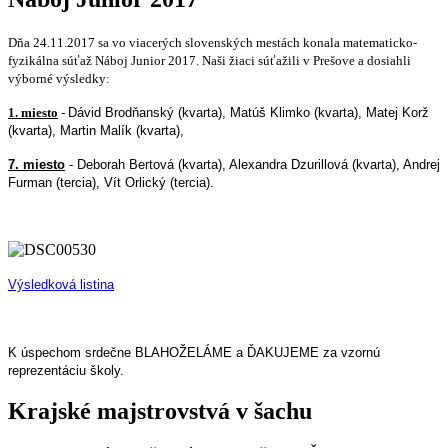
Dňa 24.11.2017 sa vo viacerých slovenských mestách konala matematicko-
fyzikálna súťaž Náboj Junior 2017. Naši žiaci súťažili v Prešove a dosiahli
výborné výsledky:
1. miesto
-
Dávid Brodňanský (kvarta),
Matúš Klimko (kvarta), Matej Korž
(kvarta), Martin Malík (kvarta),
7. miesto
-
Deborah Bertová (kvarta), Alexandra Dzurillová (kvarta), Andrej
Furman (tercia), Vít Orlický (tercia).
Výsledková listina
K úspechom srdečne BLAHOŽELÁME a ĎAKUJEME za vzornú
reprezentáciu školy.
Krajské majstrovstvá v šachu