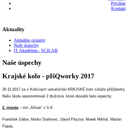
Privátne
Kontakt
Aktuality
Aktuálne oznamy
Naše úspechy
IT Akadémia - SCILAB
Naše úspechy
Krajské kolo - pIšQworky 2017
30.11.2017 sa v Košiciach uskutočnilo KRAJSKÉ kolo súťaže pIšQworky.
Našu školu reprezentovali 2 družstvá, ktoré dosiahli tieto úspechy:
2. miesto
– tím „Áčkari“ z II.A:
František Gábor, Marko Stahovec, Dávid Pásztor, Marek Mikloš, Marián
Figula,