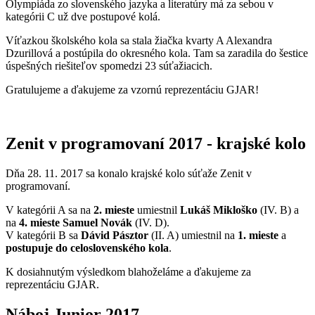
Olympiáda zo slovenského jazyka a literatúry má za sebou v
kategórii C už dve postupové kolá.
Víťazkou školského kola sa stala žiačka kvarty A Alexandra
Dzurillová a postúpila do okresného kola. Tam sa zaradila do šestice
úspešných riešiteľov spomedzi 23 súťažiacich.
Gratulujeme a ďakujeme za vzornú reprezentáciu GJAR!
Zenit v programovaní 2017 - krajské kolo
Dňa 28. 11. 2017 sa konalo krajské kolo súťaže Zenit v
programovaní.
V kategórii A sa na
2. mieste
umiestnil
Lukáš Mikloško
(IV. B) a
na
4. mieste
Samuel Novák
(IV. D).
V kategórii B sa
Dávid Pásztor
(II. A) umiestnil na
1. mieste
a
postupuje do celoslovenského kola
.
K dosiahnutým výsledkom blahoželáme a ďakujeme za
reprezentáciu GJAR.
Náboj Junior 2017