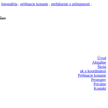
,
fotogaléria
,
prijímacie konanie
,
prehlásenie o prístupnosti
,
šov
Úvod
Aktuálne
Škola
pk a koordinátori
Prijímacie konanie
Programy
Privátne
Kontakt