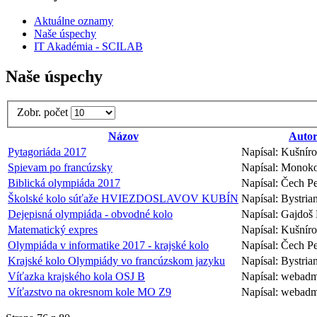
Aktuálne oznamy
Naše úspechy
IT Akadémia - SCILAB
Naše úspechy
Zobr. počet
Názov
Auto
Pytagoriáda 2017
Napísal: Kušnír
Spievam po francúzsky
Napísal: Monok
Biblická olympiáda 2017
Napísal: Čech Pe
Školské kolo súťaže HVIEZDOSLAVOV KUBÍN
Napísal: Bystria
Dejepisná olympiáda - obvodné kolo
Napísal: Gajdoš
Matematický expres
Napísal: Kušnír
Olympiáda v informatike 2017 - krajské kolo
Napísal: Čech Pe
Krajské kolo Olympiády vo francúzskom jazyku
Napísal: Bystria
Víťazka krajského kola OSJ B
Napísal: webad
Víťazstvo na okresnom kole MO Z9
Napísal: webad