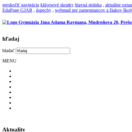
preskočiť navigáciu
klávesové skratky
hlavná stránka
,
aktuálne ozn
EduPage GJAR
,
úspechy
,
webmail pre zamestnancov a žiakov škol
hľadaj
hladať
MENU
Aktuality