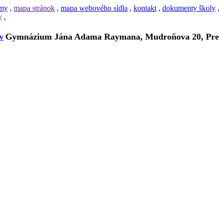
amy
,
mapa stránok
,
mapa webového sídla
,
kontakt
,
dokumenty školy
y
,
Gymnázium Jána Adama Raymana, Mudroňova 20, Pre