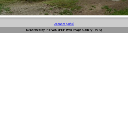
Zoznam galérií
Generated by PHPWIG (PHP Web Image Gallery - v0.6)