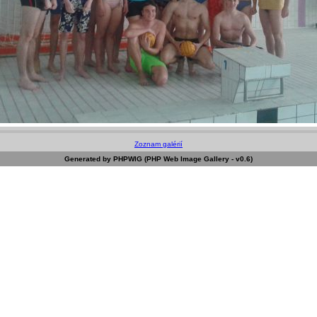
Zoznam galérií
Generated by PHPWIG (PHP Web Image Gallery - v0.6)