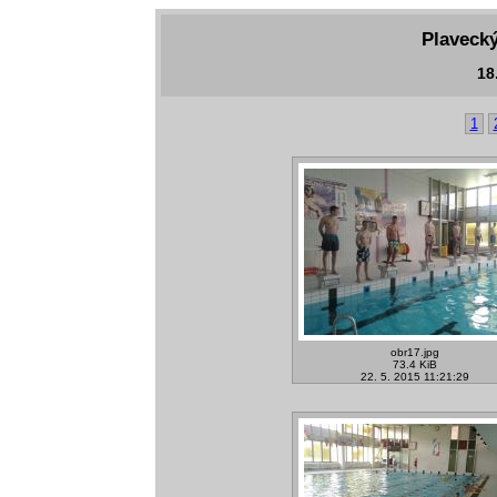
Plavecký
18.
1
obr17.jpg
73.4 KiB
22. 5. 2015 11:21:29