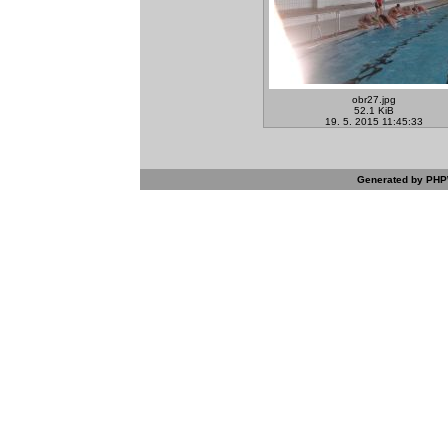
obr27.jpg
52.1 KiB
19. 5. 2015 11:45:33
Generated by PHPW