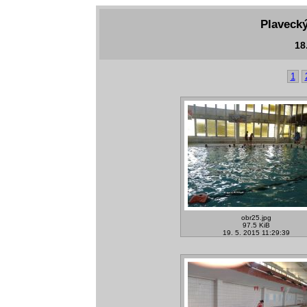
Plavecký
18.
1
obr25.jpg
97.5 KiB
19. 5. 2015 11:29:39