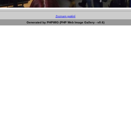
Zoznam galérií
Generated by PHPWIG (PHP Web Image Gallery - v0.6)