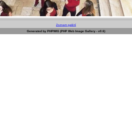
Zoznam galérií
Generated by PHPWIG (PHP Web Image Gallery - v0.6)