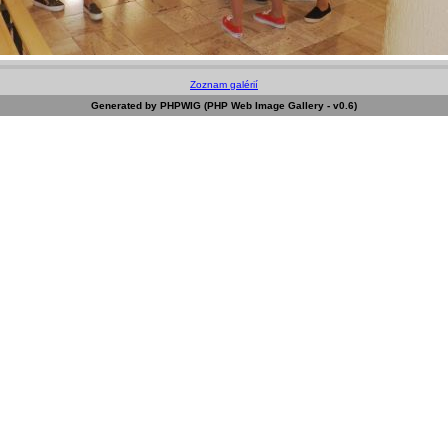
Zoznam galérií
Generated by PHPWIG (PHP Web Image Gallery - v0.6)