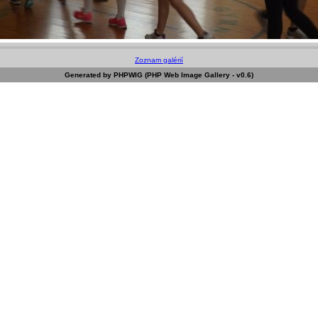
Zoznam galérií
Generated by PHPWIG (PHP Web Image Gallery - v0.6)