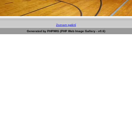
Zoznam galérií
Generated by PHPWIG (PHP Web Image Gallery - v0.6)