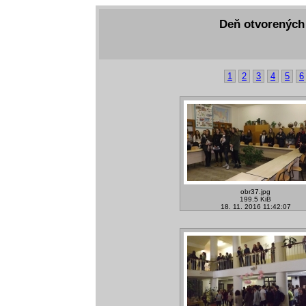
Deň otvorených 
1
2
3
4
5
6
obr37.jpg
199.5 KiB
18. 11. 2016 11:42:07