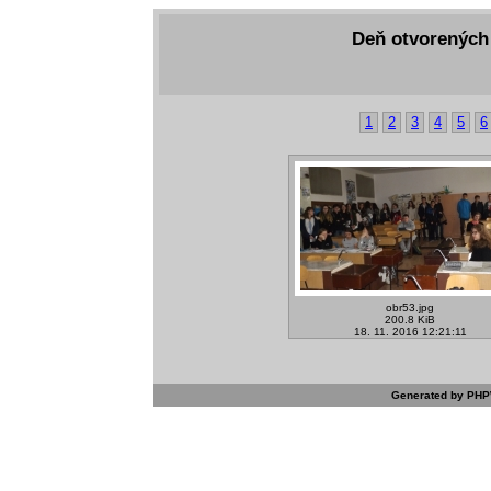
Deň otvorených 
1
2
3
4
5
6
obr53.jpg
200.8 KiB
18. 11. 2016 12:21:11
Generated by PHPW