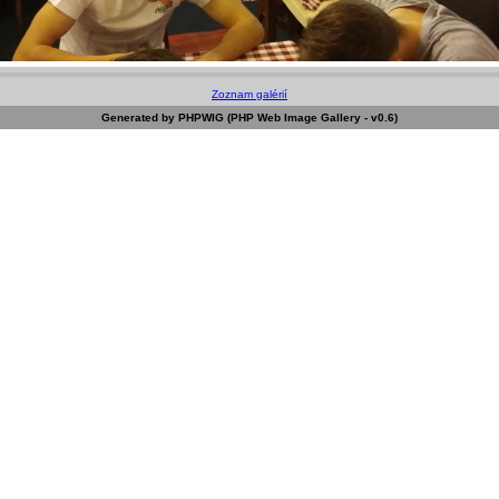
Zoznam galérií
Generated by PHPWIG (PHP Web Image Gallery - v0.6)