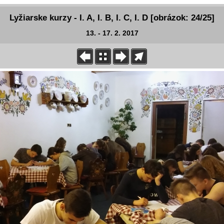
Lyžiarske kurzy - I. A, I. B, I. C, I. D [obrázok: 24/25]
13. - 17. 2. 2017