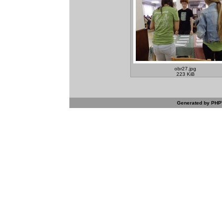
obr27.jpg
223 KiB
Generated by PHPW