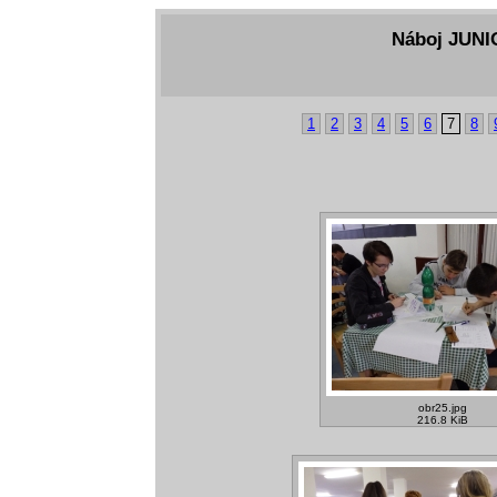
Náboj JUNIO
1
2
3
4
5
6
7
8
obr25.jpg
216.8 KiB