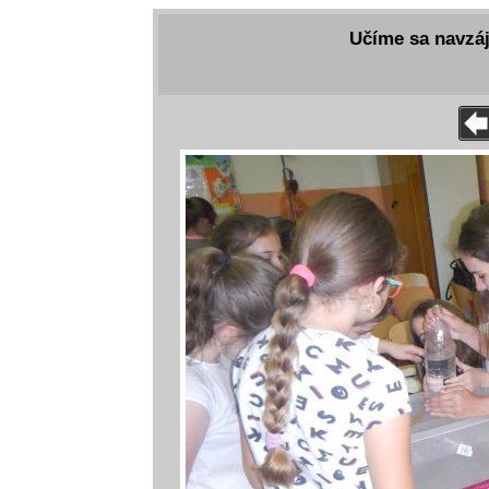
Učíme sa navzáj