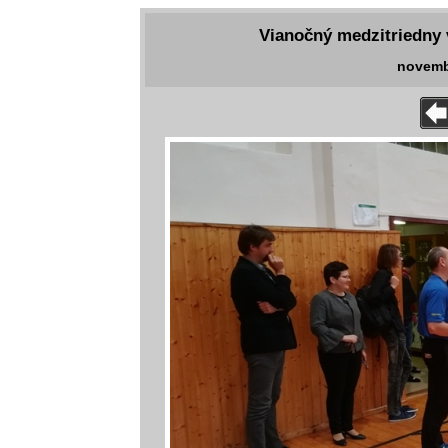
Vianočný medzitriedny v
novemb