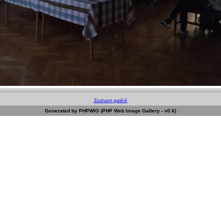
Zoznam galérií
Generated by PHPWIG (PHP Web Image Gallery - v0.6)