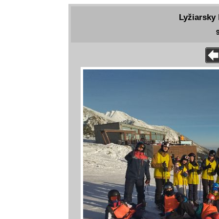
Lyžiarsky 
9