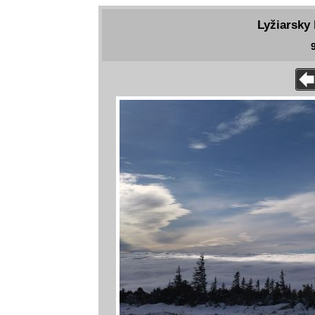
Lyžiarsky 
9