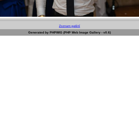
Zoznam galérií
Generated by PHPWIG (PHP Web Image Gallery - v0.6)