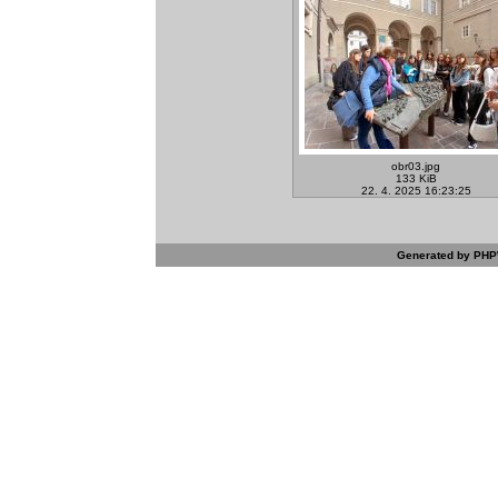
obr03.jpg
133 KiB
22. 4. 2025 16:23:25
Generated by PHPW