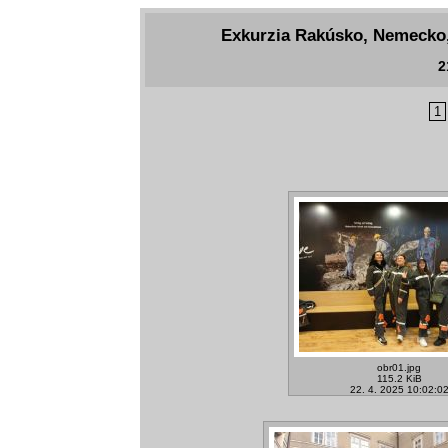
Exkurzia Rakúsko, Nemecko, 
2
1
obr01.jpg
115.2 KiB
22. 4. 2025 10:02:0