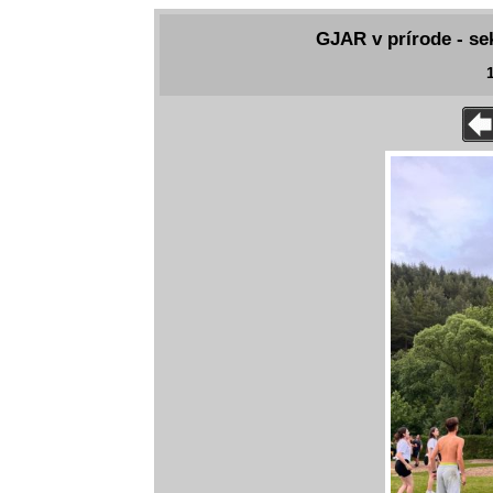
GJAR v prírode - se
1