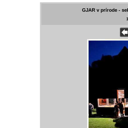
GJAR v prírode - se
1