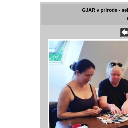
GJAR v prírode - se
1