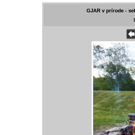
GJAR v prírode - se
1