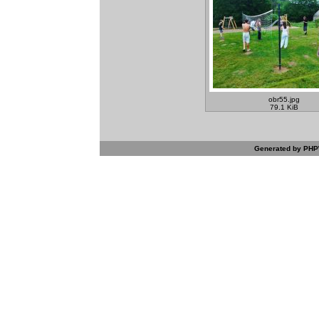
obr55.jpg
79.1 KiB
Generated by PHPW