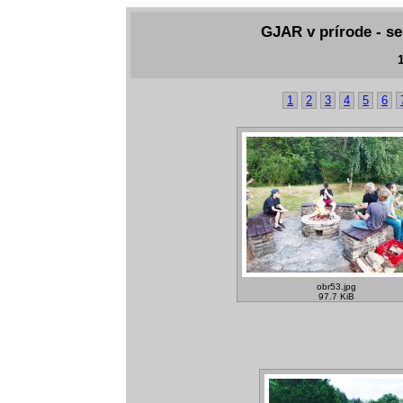
GJAR v prírode - se
1
1
2
3
4
5
6
obr53.jpg
97.7 KiB