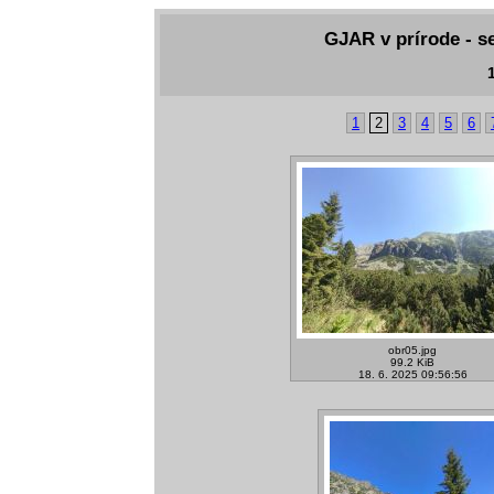
GJAR v prírode - se
1
1
2
3
4
5
6
obr05.jpg
99.2 KiB
18. 6. 2025 09:56:56