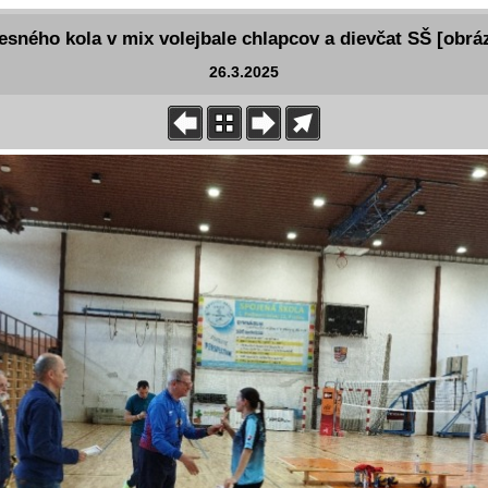
esného kola v mix volejbale chlapcov a dievčat SŠ [obrá
26.3.2025