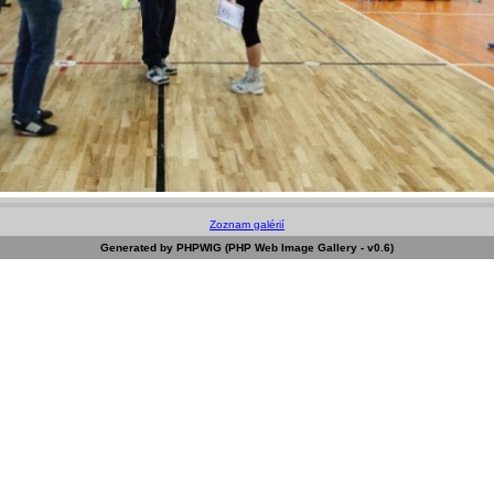
Zoznam galérií
Generated by PHPWIG (PHP Web Image Gallery - v0.6)