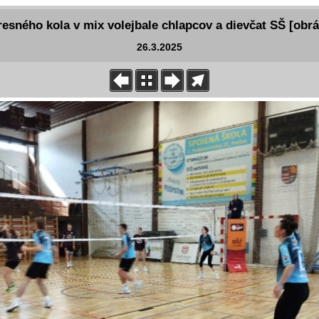
resného kola v mix volejbale chlapcov a dievčat SŠ [obrá
26.3.2025