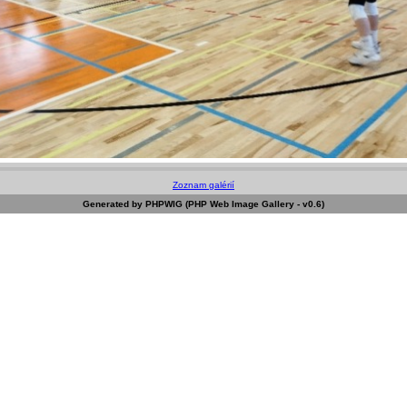
Zoznam galérií
Generated by PHPWIG (PHP Web Image Gallery - v0.6)