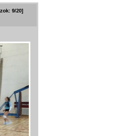
zok: 9/20]