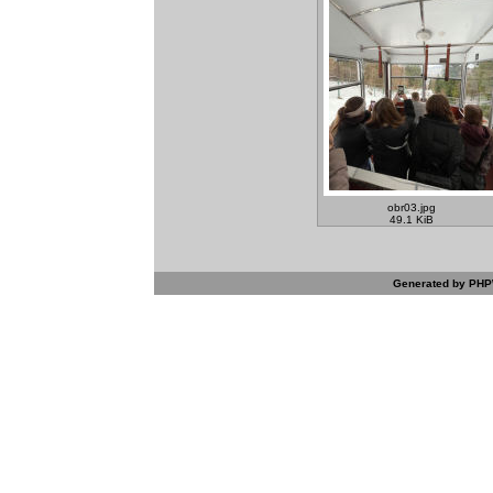
obr03.jpg
49.1 KiB
Generated by PHPW