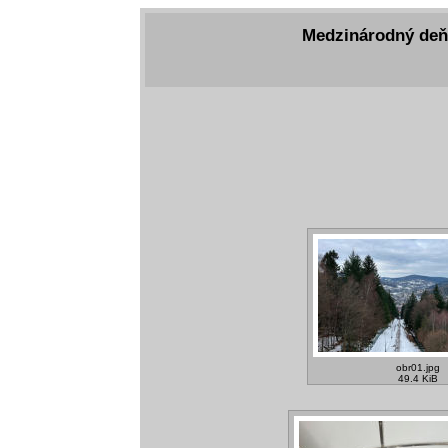
Medzinárodný deň 
obr01.jpg
49.4 KiB