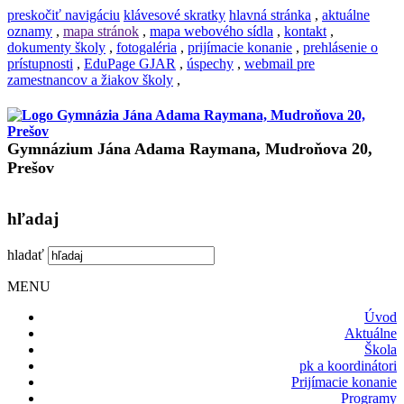
preskočiť navigáciu
klávesové skratky
hlavná stránka
,
aktuálne
oznamy
,
mapa stránok
,
mapa webového sídla
,
kontakt
,
dokumenty školy
,
fotogaléria
,
prijímacie konanie
,
prehlásenie o
prístupnosti
,
EduPage GJAR
,
úspechy
,
webmail pre
zamestnancov a žiakov školy
,
Gymnázium Jána Adama Raymana, Mudroňova 20,
Prešov
hľadaj
hladať
MENU
Úvod
Aktuálne
Škola
pk a koordinátori
Prijímacie konanie
Programy