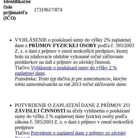
Identifikačné
číslo
17319617/874
prijímateľa
(IČO)
VYHLÁSENIE o poukázaní sumy do výšky 2% zaplatenej
dane z
PRÍJMOV FYZICKEJ OSOBY
podľa č. 595/2003
Z. z. o dani z príjmov v znení neskorších predpisov, ktorej
bolo za zdaňovacie obdobie vykonané ročné zúčtovanie
preddavkov na daň z príjmov zo závislej činnosti.
Tlačivo
Vyhlásenie o poukázaní sumy do výšky 2 %
zaplatenej dane
.
Poznámka: Tento typ tlačiva je pre zamestnancov, ktorým
robia zamestnávatelia za rok 2013 ročné zúčtovanie dane.
POTVRDENIE O ZAPLATENÍ DANE Z PRÍJMOV ZO
ZÁVISLEJ ČINNOSTI
na účely vyhlásenia o poukázaní
sumy do výšky 2 % zaplatenej dane fyzickej osoby podľa
zákona č. 595/2003 Z. z. o dani z príjmov v znení neskorších
predpisov
Tlačivo
Potvrdenie o zaplatení dane z príjmov zo závislej