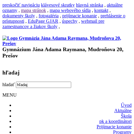
preskočiť navigáciu
klávesové skratky
hlavná stránka
,
aktuálne
oznamy
,
mapa stránok
,
mapa webového sídla
,
kontakt
,
dokumenty školy
,
fotogaléria
,
prijímacie konanie
,
prehlásenie o
prístupnosti
,
EduPage GJAR
,
úspechy
,
webmail pre
zamestnancov a žiakov školy
,
Gymnázium Jána Adama Raymana, Mudroňova 20,
Prešov
hľadaj
hladať
MENU
Úvod
Aktuálne
Škola
pk a koordinátori
Prijímacie konanie
Programy