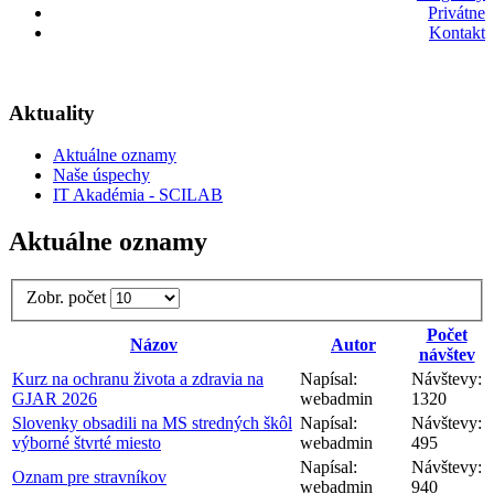
Privátne
Kontakt
Aktuality
Aktuálne oznamy
Naše úspechy
IT Akadémia - SCILAB
Aktuálne oznamy
Zobr. počet
Počet
Názov
Autor
návštev
Kurz na ochranu života a zdravia na
Napísal:
Návštevy:
GJAR 2026
webadmin
1320
Slovenky obsadili na MS stredných škôl
Napísal:
Návštevy:
výborné štvrté miesto
webadmin
495
Napísal:
Návštevy:
Oznam pre stravníkov
webadmin
940