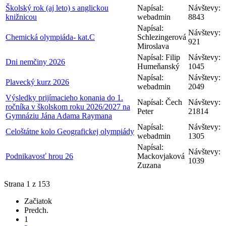
Školský rok (aj leto) s anglickou
Napísal:
Návštevy:
knižnicou
webadmin
8843
Napísal:
Návštevy:
Chemická olympiáda- kat.C
Schlezingerová
921
Miroslava
Napísal: Filip
Návštevy:
Dni nemčiny 2026
Humeňanský
1045
Napísal:
Návštevy:
Plavecký kurz 2026
webadmin
2049
Výsledky prijímacieho konania do 1.
Napísal: Čech
Návštevy:
ročníka v školskom roku 2026/2027 na
Peter
21814
Gymnáziu Jána Adama Raymana
Napísal:
Návštevy:
Celoštátne kolo Geografickej olympiády
webadmin
1305
Napísal:
Návštevy:
Podnikavosť hrou 26
Mackovjaková
1039
Zuzana
Strana 1 z 153
Začiatok
Predch.
1