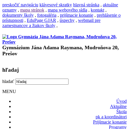
preskočiť navigáciu
klávesové skratky
hlavná stránka
,
aktuálne
oznamy
,
mapa stránok
,
mapa webového sídla
,
kontakt
,
dokumenty školy
,
fotogaléria
,
prijímacie konanie
,
prehlásenie o
prístupnosti
,
EduPage GJAR
,
úspechy
,
webmail pre
zamestnancov a žiakov školy
,
Gymnázium Jána Adama Raymana, Mudroňova 20,
Prešov
hľadaj
hladať
MENU
Úvod
Aktuálne
Škola
pk a koordinátori
Prijímacie konanie
Programy