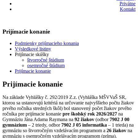
Privátne
Kontakt
Prijímacie konanie
Podmienky prijímacieho konania
Výsledkové listiny
Prijímacie skúšky
štvorročné štúdium
osemročné štúdium
Prijímacie konanie
Prijímacie konanie
Na základe Vyhlášky č. 292/2019 Z.z. (Vyhláška MŠVVaŠ SR,
ktorou sa ustanovujú kritériá na určovanie najvyššieho počtu žiakov
prvého ročníka stredných škôl) bol stanovený počet žiakov prvého
ročníka pre prijímacie konanie
pre školský rok 2026/2027
na
Gymnáziu Jána Adama Raymana na
92 žiakov
(odbor
7902 J 00
gymnázium
– 2 triedy, odbor
7902 J 05 informatika
– 1 trieda) na
gymnáziu so štvorročným vzdelávacím programom a
26 žiakov
na
gymnáziu s osemročným vzdelávacím programom (príma).