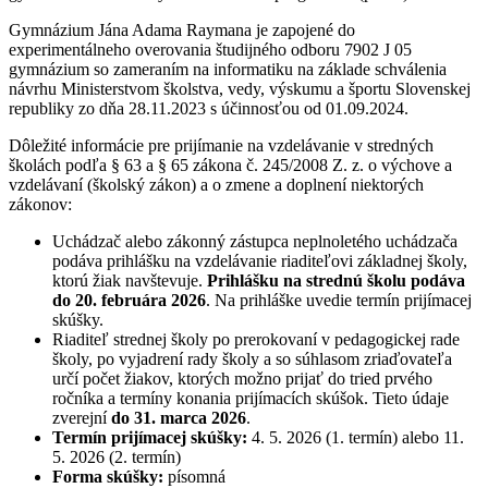
Gymnázium Jána Adama Raymana je zapojené do
experimentálneho overovania študijného odboru 7902 J 05
gymnázium so zameraním na informatiku na základe schválenia
návrhu Ministerstvom školstva, vedy, výskumu a športu Slovenskej
republiky zo dňa 28.11.2023 s účinnosťou od 01.09.2024.
Dôležité informácie pre prijímanie na vzdelávanie v stredných
školách podľa § 63 a § 65 zákona č. 245/2008 Z. z. o výchove a
vzdelávaní (školský zákon) a o zmene a doplnení niektorých
zákonov:
Uchádzač alebo zákonný zástupca neplnoletého uchádzača
podáva prihlášku na vzdelávanie riaditeľovi základnej školy,
ktorú žiak navštevuje.
Prihlášku na strednú školu podáva
do 20. februára 2026
. Na prihláške uvedie termín prijímacej
skúšky.
Riaditeľ strednej školy po prerokovaní v pedagogickej rade
školy, po vyjadrení rady školy a so súhlasom zriaďovateľa
určí počet žiakov, ktorých možno prijať do tried prvého
ročníka a termíny konania prijímacích skúšok. Tieto údaje
zverejní
do 31. marca 2026
.
Termín prijímacej skúšky:
4. 5. 2026 (1. termín) alebo 11.
5. 2026 (2. termín)
Forma skúšky:
písomná