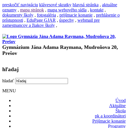
preskočiť navigáciu
klávesové skratky
hlavná stránka
,
aktuálne
oznamy
,
mapa stránok
,
mapa webového sídla
,
kontakt
,
dokumenty školy
,
fotogaléria
,
prijímacie konanie
,
prehlásenie o
prístupnosti
,
EduPage GJAR
,
úspechy
,
webmail pre
zamestnancov a žiakov školy
,
Gymnázium Jána Adama Raymana, Mudroňova 20,
Prešov
hľadaj
hladať
MENU
Úvod
Aktuálne
Škola
pk a koordinátori
Prijímacie konanie
Programy