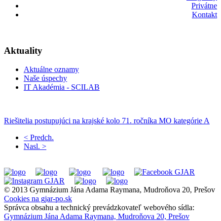
Privátne
Kontakt
Aktuality
Aktuálne oznamy
Naše úspechy
IT Akadémia - SCILAB
Riešitelia postupujúci na krajské kolo 71. ročníka MO kategórie A
< Predch.
Nasl. >
© 2013 Gymnázium Jána Adama Raymana, Mudroňova 20, Prešov
Cookies na gjar-po.sk
Správca obsahu a technický prevádzkovateľ webového sídla:
Gymnázium Jána Adama Raymana, Mudroňova 20, Prešov