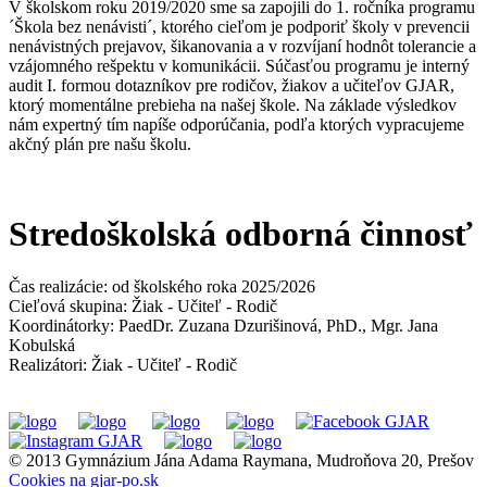
V školskom roku 2019/2020 sme sa zapojili do 1. ročníka programu
´Škola bez nenávisti´, ktorého cieľom je podporiť školy v prevencii
nenávistných prejavov, šikanovania a v rozvíjaní hodnôt tolerancie a
vzájomného rešpektu v komunikácii. Súčasťou programu je interný
audit I. formou dotazníkov pre rodičov, žiakov a učiteľov GJAR,
ktorý momentálne prebieha na našej škole. Na základe výsledkov
nám expertný tím napíše odporúčania, podľa ktorých vypracujeme
akčný plán pre našu školu.
Stredoškolská odborná činnosť
Čas realizácie: od školského roka 2025/2026
Cieľová skupina: Žiak - Učiteľ - Rodič
Koordinátorky: PaedDr. Zuzana Dzurišinová, PhD., Mgr. Jana
Kobulská
Realizátori: Žiak - Učiteľ - Rodič
© 2013 Gymnázium Jána Adama Raymana, Mudroňova 20, Prešov
Cookies na gjar-po.sk