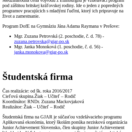
Medzinárodná cena vojvodu z Edinburghu je vzdelávací program
pod záštitou britskej kráľovskej rodiny. Ide o jeden z popredných
programov pracujúcich s mladými ľuďmi, ktorý ich pripravuje na
život a zamestnanie.
Program DofE na Gymnáziu Jána Adama Raymana v Prešove:
Mgr. Zuzana Petrovská (2. poschodie, č. d. 78) -
zuzana.petrovska@gjar-po.sk
Mgr. Janka Monoková (1. poschodie, č. d. 56) -
janka.monokova@gjar-po.sk
Študentská firma
Čas realizácie: od šk. roka 2016/2017
Cieľová skupina.Žiak – Učiteľ – Rodič
Koordinátor: RNDr. Zuzana Mackovjaková
Realizátor: Žiak – Učiteľ – Rodič
Študentská firma na GJAR je súčasťou vzdelávacieho programu
Aplikovaná ekonómia, ktorý školám ponúka nezisková organizácia
Junior Achievement Slovensko, člen skupiny Junior Achievement