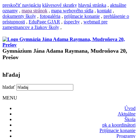
preskočiť navigáciu
klávesové skratky
hlavná stránka
,
aktuálne
oznamy
,
mapa stránok
,
mapa webového sídla
,
kontakt
,
dokumenty školy
,
fotogaléria
,
prijímacie konanie
,
prehlásenie o
prístupnosti
,
EduPage GJAR
,
úspechy
,
webmail pre
zamestnancov a žiakov školy
,
Gymnázium Jána Adama Raymana, Mudroňova 20,
Prešov
hľadaj
hladať
MENU
Úvod
Aktuálne
Škola
pk a koordinátori
Prijímacie konanie
Programy