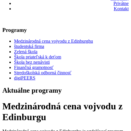
Privátne
Kontakt
Programy
Medzinárodná cena vojvodu z Edinburghu
študentská firma
Zelená škola
Škola priateľská k deťom
Škola bez nenávisti
Finančná gramotnosť
Stredoškolská odborná činnosť
digiPEERS
Aktuálne programy
Medzinárodná cena vojvodu z
Edinburgu