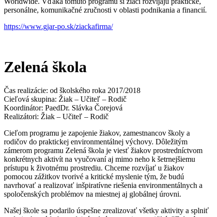
Worldwide. Vďaka tomuto programu si žiaci rozvíjajú praktické,
personálne, komunikačné zručnosti v oblasti podnikania a financií.
https://www.gjar-po.sk/ziackafirma/
Zelená škola
Čas realizácie: od školského roka 2017/2018
Cieľová skupina: Žiak – Učiteľ – Rodič
Koordinátor: PaedDr. Slávka Čorejová
Realizátori: Žiak – Učiteľ – Rodič
Cieľom programu je zapojenie žiakov, zamestnancov školy a
rodičov do praktickej environmentálnej výchovy. Dôležitým
zámerom programu Zelená škola je viesť žiakov prostredníctvom
konkrétnych aktivít na vyučovaní aj mimo neho k šetrnejšiemu
prístupu k životnému prostrediu. Chceme rozvíjať u žiakov
pomocou zážitkov tvorivé a kritické myslenie tým, že budú
navrhovať a realizovať inšpiratívne riešenia environmentálnych a
spoločenských problémov na miestnej aj globálnej úrovni.
Našej škole sa podarilo úspešne zrealizovať všetky aktivity a splniť