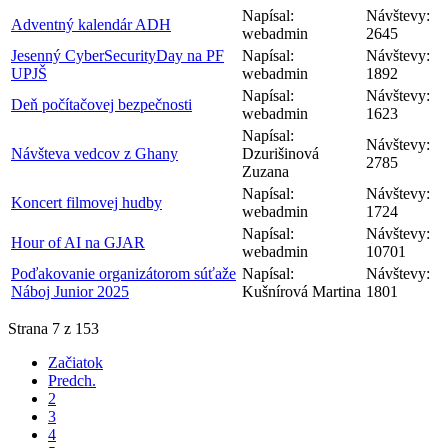
Napísal:
Návštevy:
Adventný kalendár ADH
webadmin
2645
Jesenný CyberSecurityDay na PF
Napísal:
Návštevy:
UPJŠ
webadmin
1892
Napísal:
Návštevy:
Deň počítačovej bezpečnosti
webadmin
1623
Napísal:
Návštevy:
Návšteva vedcov z Ghany
Dzurišinová
2785
Zuzana
Napísal:
Návštevy:
Koncert filmovej hudby
webadmin
1724
Napísal:
Návštevy:
Hour of AI na GJAR
webadmin
10701
Poďakovanie organizátorom súťaže
Napísal:
Návštevy:
Náboj Junior 2025
Kušnírová Martina
1801
Strana 7 z 153
Začiatok
Predch.
2
3
4