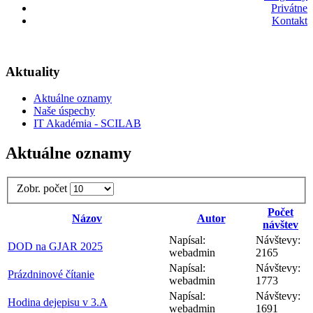
Privátne
Kontakt
Aktuality
Aktuálne oznamy
Naše úspechy
IT Akadémia - SCILAB
Aktuálne oznamy
Zobr. počet
Počet
Názov
Autor
návštev
Napísal:
Návštevy:
DOD na GJAR 2025
webadmin
2165
Napísal:
Návštevy:
Prázdninové čítanie
webadmin
1773
Napísal:
Návštevy:
Hodina dejepisu v 3.A
webadmin
1691