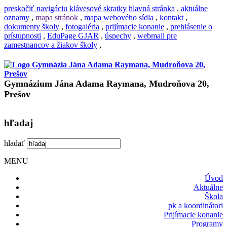
preskočiť navigáciu
klávesové skratky
hlavná stránka
,
aktuálne
oznamy
,
mapa stránok
,
mapa webového sídla
,
kontakt
,
dokumenty školy
,
fotogaléria
,
prijímacie konanie
,
prehlásenie o
prístupnosti
,
EduPage GJAR
,
úspechy
,
webmail pre
zamestnancov a žiakov školy
,
Gymnázium Jána Adama Raymana, Mudroňova 20,
Prešov
hľadaj
hladať
MENU
Úvod
Aktuálne
Škola
pk a koordinátori
Prijímacie konanie
Programy