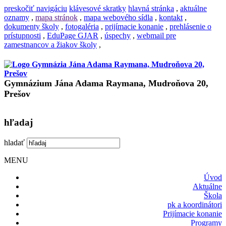
preskočiť navigáciu
klávesové skratky
hlavná stránka
,
aktuálne
oznamy
,
mapa stránok
,
mapa webového sídla
,
kontakt
,
dokumenty školy
,
fotogaléria
,
prijímacie konanie
,
prehlásenie o
prístupnosti
,
EduPage GJAR
,
úspechy
,
webmail pre
zamestnancov a žiakov školy
,
Gymnázium Jána Adama Raymana, Mudroňova 20,
Prešov
hľadaj
hladať
MENU
Úvod
Aktuálne
Škola
pk a koordinátori
Prijímacie konanie
Programy