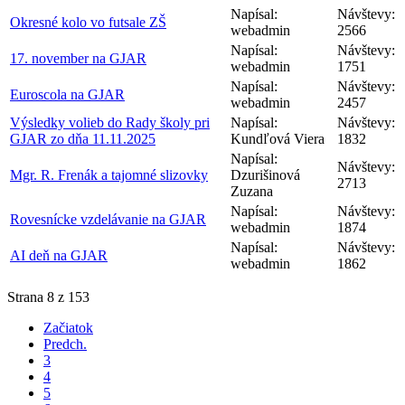
Napísal:
Návštevy:
Okresné kolo vo futsale ZŠ
webadmin
2566
Napísal:
Návštevy:
17. november na GJAR
webadmin
1751
Napísal:
Návštevy:
Euroscola na GJAR
webadmin
2457
Výsledky volieb do Rady školy pri
Napísal:
Návštevy:
GJAR zo dňa 11.11.2025
Kundľová Viera
1832
Napísal:
Návštevy:
Mgr. R. Frenák a tajomné slizovky
Dzurišinová
2713
Zuzana
Napísal:
Návštevy:
Rovesnícke vzdelávanie na GJAR
webadmin
1874
Napísal:
Návštevy:
AI deň na GJAR
webadmin
1862
Strana 8 z 153
Začiatok
Predch.
3
4
5