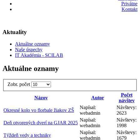
Privátne
Kontakt
Aktuality
Aktuálne oznamy
Naše úspechy
IT Akadémia - SCILAB
Aktuálne oznamy
Zobr. počet
Počet
Názov
Autor
návštev
Napísal:
Návštevy:
Okresné kolo vo florbale žiakov ZŠ
webadmin
2623
Napísal:
Návštevy:
Deň otvorených dverí na GJAR 2025
webadmin
1998
Napísal:
Návštevy:
Týždeň vedy a techniky
webadmin
1679