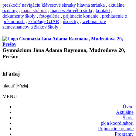
preskočiť navigáciu
klávesové skratky
hlavná stránka
,
aktuálne
oznamy
,
mapa stránok
,
mapa webového sídla
,
kontakt
,
dokumenty školy
,
fotogaléria
,
prijímacie konanie
,
prehlásenie o
prístupnosti
,
EduPage GJAR
,
úspechy
,
webmail pre
zamestnancov a žiakov školy
,
Gymnázium Jána Adama Raymana, Mudroňova 20,
Prešov
hľadaj
hladať
MENU
Úvod
Aktuálne
Škola
pk a koordinátori
Prijímacie konanie
Programy