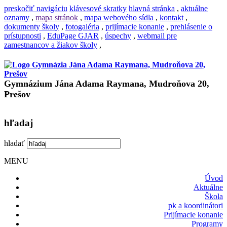
preskočiť navigáciu
klávesové skratky
hlavná stránka
,
aktuálne
oznamy
,
mapa stránok
,
mapa webového sídla
,
kontakt
,
dokumenty školy
,
fotogaléria
,
prijímacie konanie
,
prehlásenie o
prístupnosti
,
EduPage GJAR
,
úspechy
,
webmail pre
zamestnancov a žiakov školy
,
Gymnázium Jána Adama Raymana, Mudroňova 20,
Prešov
hľadaj
hladať
MENU
Úvod
Aktuálne
Škola
pk a koordinátori
Prijímacie konanie
Programy