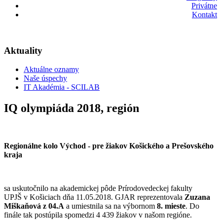
Privátne
Kontakt
Aktuality
Aktuálne oznamy
Naše úspechy
IT Akadémia - SCILAB
IQ olympiáda 2018, región
Regionálne kolo Východ - pre žiakov Košického a Prešovského
kraja
sa uskutočnilo na akademickej pôde Prírodovedeckej fakulty
UPJŠ v Košiciach dňa 11.05.2018. GJAR reprezentovala
Zuzana
Miškaňová z 04.A
a umiestnila sa na výbornom
8. mieste
. Do
finále tak postúpila spomedzi 4 439 žiakov v našom regióne.