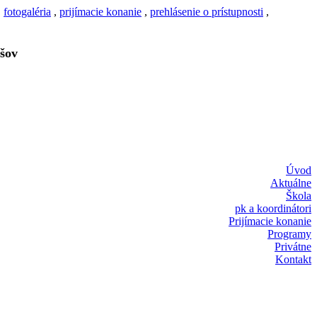
,
fotogaléria
,
prijímacie konanie
,
prehlásenie o prístupnosti
,
šov
Úvod
Aktuálne
Škola
pk a koordinátori
Prijímacie konanie
Programy
Privátne
Kontakt