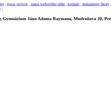
amy
,
mapa stránok
,
mapa webového sídla
,
kontakt
,
dokumenty školy
y
,
Gymnázium Jána Adama Raymana, Mudroňova 20, Pre