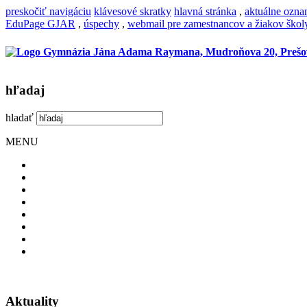
preskočiť navigáciu
klávesové skratky
hlavná stránka
,
aktuálne ozn
EduPage GJAR
,
úspechy
,
webmail pre zamestnancov a žiakov škol
hľadaj
hladať
MENU
Aktuality