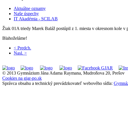
Aktuálne oznamy
Naše úspechy
IT Akadémia - SCILAB
Žiak 01A triedy Marek Baláž postúpil z 1. miesta v okresnom kole v 
Blahoželáme!
< Predch.
Nasl. >
© 2013 Gymnázium Jána Adama Raymana, Mudroňova 20, Prešov
Cookies na gjar-po.sk
Správca obsahu a technický prevádzkovateľ webového sídla:
Gymnáz