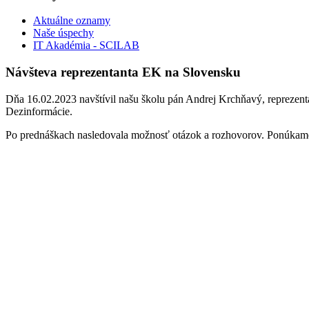
Aktuálne oznamy
Naše úspechy
IT Akadémia - SCILAB
Návšteva reprezentanta EK na Slovensku
Dňa 16.02.2023 navštívil našu školu pán Andrej Krchňavý, reprezenta
Dezinformácie.
Po prednáškach nasledovala možnosť otázok a rozhovorov. Ponúka