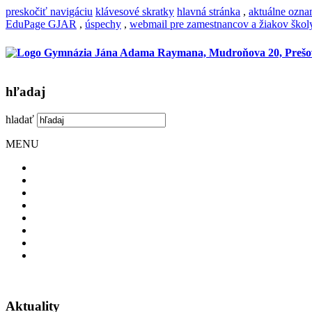
preskočiť navigáciu
klávesové skratky
hlavná stránka
,
aktuálne ozn
EduPage GJAR
,
úspechy
,
webmail pre zamestnancov a žiakov škol
hľadaj
hladať
MENU
Aktuality