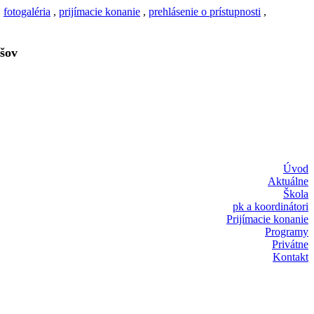
,
fotogaléria
,
prijímacie konanie
,
prehlásenie o prístupnosti
,
šov
Úvod
Aktuálne
Škola
pk a koordinátori
Prijímacie konanie
Programy
Privátne
Kontakt