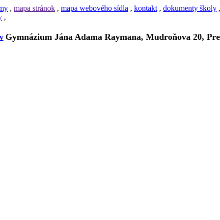
amy
,
mapa stránok
,
mapa webového sídla
,
kontakt
,
dokumenty školy
y
,
Gymnázium Jána Adama Raymana, Mudroňova 20, Pre